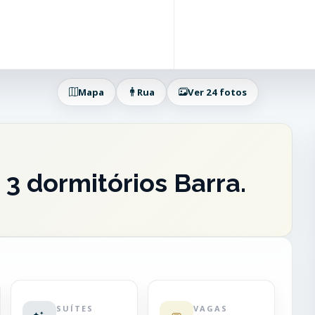
Mapa
Rua
Ver 24 fotos
3 dormitórios Barra.
C
SUÍTES
VAGAS