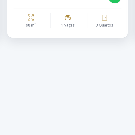
98 m²
1 Vagas
3 Quartos