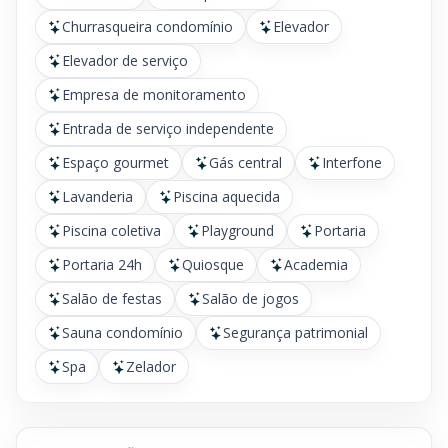
Churrasqueira condomínio
Elevador
Elevador de serviço
Empresa de monitoramento
Entrada de serviço independente
Espaço gourmet
Gás central
Interfone
Lavanderia
Piscina aquecida
Piscina coletiva
Playground
Portaria
Portaria 24h
Quiosque
Academia
Salão de festas
Salão de jogos
Sauna condomínio
Segurança patrimonial
Spa
Zelador