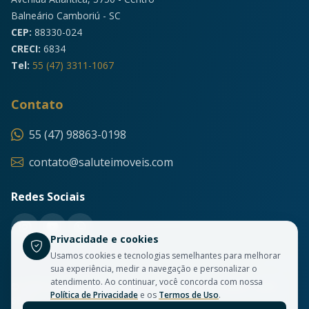
Balneário Camboriú - SC
CEP:
88330-024
CRECI:
6834
Tel:
55 (47) 3311-1067
Contato
55 (47) 98863-0198
contato@saluteimoveis.com
Redes Sociais
Privacidade e cookies
Usamos cookies e tecnologias semelhantes para melhorar
sua experiência, medir a navegação e personalizar o
atendimento. Ao continuar, você concorda com nossa
© 2026 Salute Imóveis. Todos os direitos reservados. CRECI
Política de Privacidade
e os
Termos de Uso
.
6834