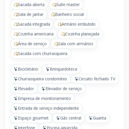
Sacada aberta
Suíte master
Sala de jantar
Banheiro social
Sacada integrada
Armário embutido
Cozinha americana
Cozinha planejada
Área de serviço
Sala com armários
Sacada com churrasqueira
Bicicletário
Brinquedoteca
Churrasqueira condomínio
Circuito fechado TV
Elevador
Elevador de serviço
Empresa de monitoramento
Entrada de serviço independente
Espaço gourmet
Gás central
Guarita
Interfone
Piscina aquecida