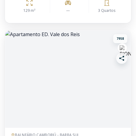
129 m²
—
3 Quartos
7958
BALNEÁRIO CAMBORIÚ - BARRA SUL