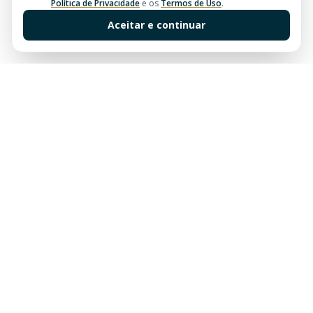
Política de Privacidade
e os
Termos de Uso
.
Aceitar e continuar
Sua imobiliária de confiança em Balneário Camboriú.
Tradição e excelência no mercado imobiliário desde
sempre.
Links Rápidos
Buscar Imóveis
Centro
Apartamentos à venda em Balneário Camboriú