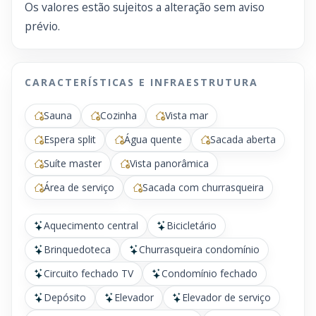
Os valores estão sujeitos a alteração sem aviso
prévio.
CARACTERÍSTICAS E INFRAESTRUTURA
Sauna
Cozinha
Vista mar
Espera split
Água quente
Sacada aberta
Suíte master
Vista panorâmica
Área de serviço
Sacada com churrasqueira
Aquecimento central
Bicicletário
Brinquedoteca
Churrasqueira condomínio
Circuito fechado TV
Condomínio fechado
Depósito
Elevador
Elevador de serviço