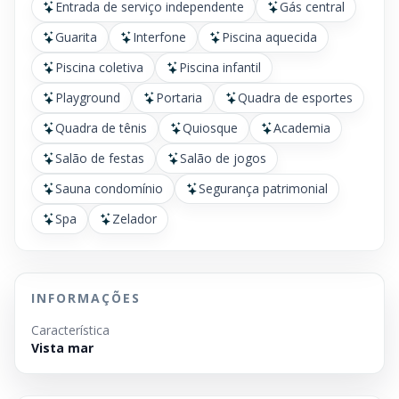
Entrada de serviço independente
Gás central
Guarita
Interfone
Piscina aquecida
Piscina coletiva
Piscina infantil
Playground
Portaria
Quadra de esportes
Quadra de tênis
Quiosque
Academia
Salão de festas
Salão de jogos
Sauna condomínio
Segurança patrimonial
Spa
Zelador
INFORMAÇÕES
Característica
Vista mar