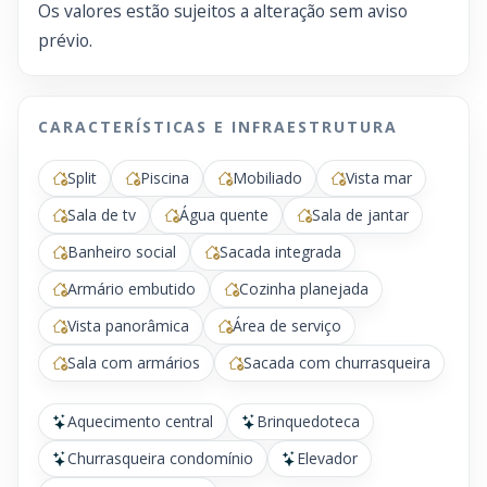
Os valores estão sujeitos a alteração sem aviso
prévio.
CARACTERÍSTICAS E INFRAESTRUTURA
Split
Piscina
Mobiliado
Vista mar
Sala de tv
Água quente
Sala de jantar
Banheiro social
Sacada integrada
Armário embutido
Cozinha planejada
Vista panorâmica
Área de serviço
Sala com armários
Sacada com churrasqueira
Aquecimento central
Brinquedoteca
Churrasqueira condomínio
Elevador