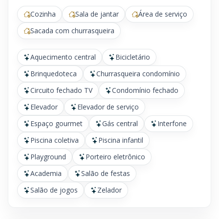
Cozinha
Sala de jantar
Área de serviço
Sacada com churrasqueira
Aquecimento central
Bicicletário
Brinquedoteca
Churrasqueira condomínio
Circuito fechado TV
Condomínio fechado
Elevador
Elevador de serviço
Espaço gourmet
Gás central
Interfone
Piscina coletiva
Piscina infantil
Playground
Porteiro eletrônico
Academia
Salão de festas
Salão de jogos
Zelador