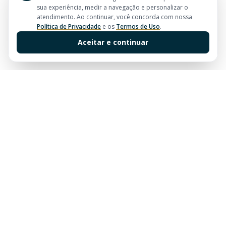
sua experiência, medir a navegação e personalizar o
atendimento. Ao continuar, você concorda com nossa
Política de Privacidade
e os
Termos de Uso
.
Aceitar e continuar
Sua imobiliária de confiança em Balneário Camboriú.
Tradição e excelência no mercado imobiliário desde
sempre.
Links Rápidos
Buscar Imóveis