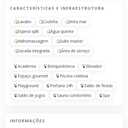
CARACTERÍSTICAS E INFRAESTRUTURA
Lavabo
Cozinha
Vista mar
Espera split
Água quente
Hidromassagem
Suíte master
Sacada integrada
Área de serviço
Academia
Brinquedoteca
Elevador
Espaço gourmet
Piscina coletiva
Playground
Portaria 24h
Salão de festas
Salão de jogos
Sauna condomínio
Spa
INFORMAÇÕES