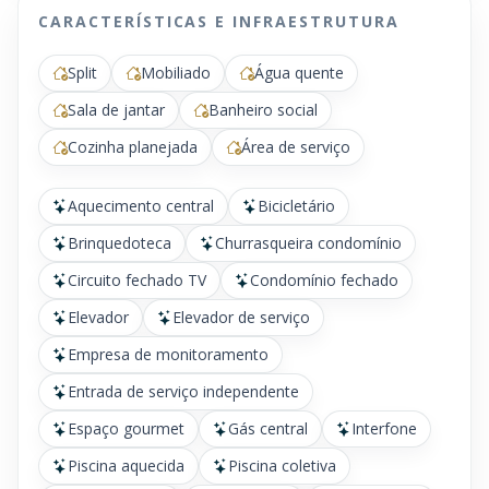
CARACTERÍSTICAS E INFRAESTRUTURA
Split
Mobiliado
Água quente
Sala de jantar
Banheiro social
Cozinha planejada
Área de serviço
Aquecimento central
Bicicletário
Brinquedoteca
Churrasqueira condomínio
Circuito fechado TV
Condomínio fechado
Elevador
Elevador de serviço
Empresa de monitoramento
Entrada de serviço independente
Espaço gourmet
Gás central
Interfone
Piscina aquecida
Piscina coletiva