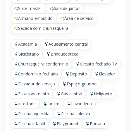
Suíte master
Sala de jantar
Armário embutido
Área de serviço
Sacada com churrasqueira
Academia
Aquecimento central
Bicicletário
Brinquedoteca
Churrasqueira condomínio
Circuito fechado TV
Condomínio fechado
Depósito
Elevador
Elevador de serviço
Espaço gourmet
Estacionamento
Gás central
Heliponto
Interfone
Jardim
Lavanderia
Piscina aquecida
Piscina coletiva
Piscina infantil
Playground
Portaria