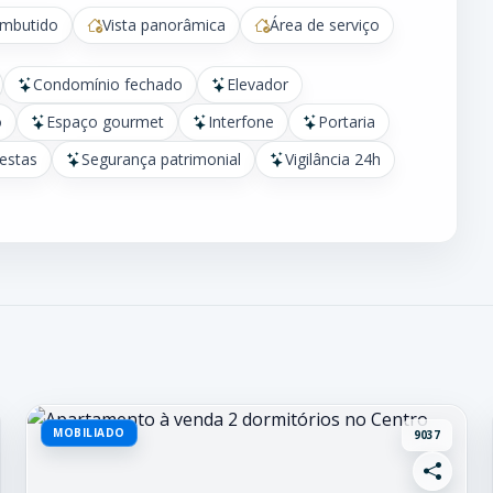
embutido
Vista panorâmica
Área de serviço
Condomínio fechado
Elevador
o
Espaço gourmet
Interfone
Portaria
festas
Segurança patrimonial
Vigilância 24h
MOBILIADO
9037