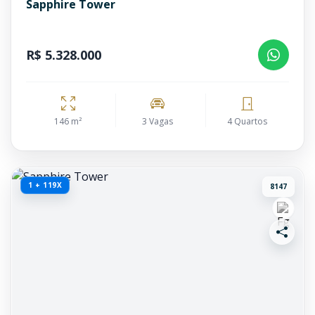
Sapphire Tower
R$ 5.328.000
146 m²
3 Vagas
4 Quartos
1 + 119X
8147