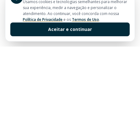
Usamos cookies e tecnologias semelhantes para melhorar
sua experiência, medir a navegação e personalizar o
atendimento. Ao continuar, você concorda com nossa
Política de Privacidade
e os
Termos de Uso
.
Aceitar e continuar
Sua imobiliária de confiança em Balneário Camboriú.
Tradição e excelência no mercado imobiliário desde
sempre.
Links Rápidos
Buscar Imóveis