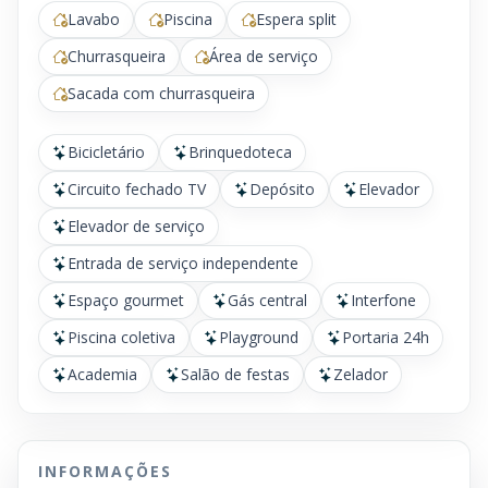
Lavabo
Piscina
Espera split
Churrasqueira
Área de serviço
Sacada com churrasqueira
Bicicletário
Brinquedoteca
Circuito fechado TV
Depósito
Elevador
Elevador de serviço
Entrada de serviço independente
Espaço gourmet
Gás central
Interfone
Piscina coletiva
Playground
Portaria 24h
Academia
Salão de festas
Zelador
INFORMAÇÕES