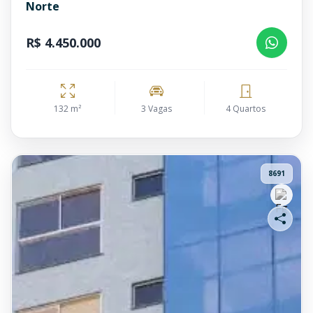
Norte
R$ 4.450.000
132 m²
3 Vagas
4 Quartos
8691