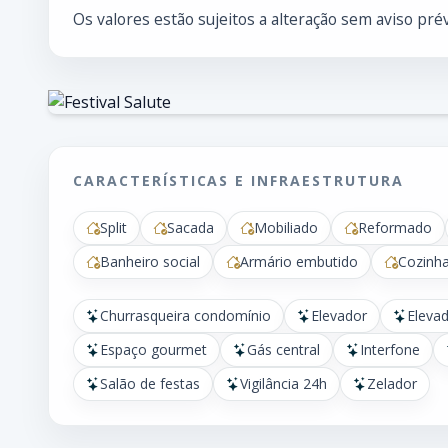
Os valores estão sujeitos a alteração sem aviso prév
CARACTERÍSTICAS E INFRAESTRUTURA
Split
Sacada
Mobiliado
Reformado
Banheiro social
Armário embutido
Cozinha
Churrasqueira condomínio
Elevador
Elevad
Espaço gourmet
Gás central
Interfone
Salão de festas
Vigilância 24h
Zelador