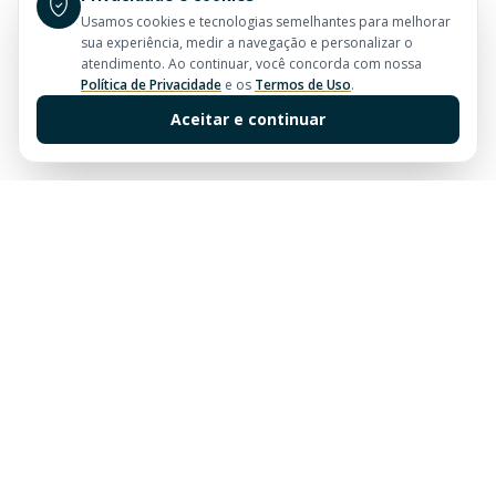
Usamos cookies e tecnologias semelhantes para melhorar
sua experiência, medir a navegação e personalizar o
atendimento. Ao continuar, você concorda com nossa
Política de Privacidade
e os
Termos de Uso
.
Aceitar e continuar
Sua imobiliária de confiança em Balneário Camboriú.
Tradição e excelência no mercado imobiliário desde
sempre.
Links Rápidos
Buscar Imóveis