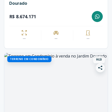
Dourado
R$ 8.674.171
—
—
—
TERRENO EM CONDOMÍNIO
9523