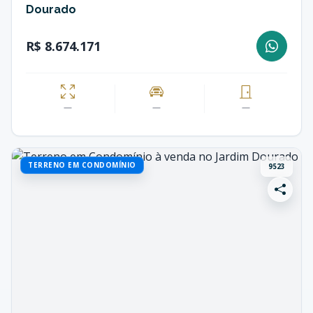
Dourado
R$ 8.674.171
—
—
—
TERRENO EM CONDOMÍNIO
9523