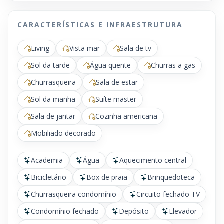
CARACTERÍSTICAS E INFRAESTRUTURA
Living
Vista mar
Sala de tv
Sol da tarde
Água quente
Churras a gas
Churrasqueira
Sala de estar
Sol da manhã
Suíte master
Sala de jantar
Cozinha americana
Mobiliado decorado
Academia
Água
Aquecimento central
Bicicletário
Box de praia
Brinquedoteca
Churrasqueira condomínio
Circuito fechado TV
Condomínio fechado
Depósito
Elevador