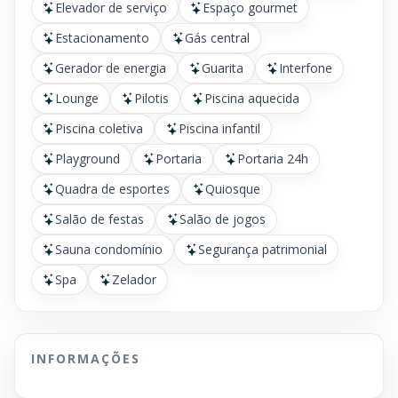
Elevador de serviço
Espaço gourmet
Estacionamento
Gás central
Gerador de energia
Guarita
Interfone
Lounge
Pilotis
Piscina aquecida
Piscina coletiva
Piscina infantil
Playground
Portaria
Portaria 24h
Quadra de esportes
Quiosque
Salão de festas
Salão de jogos
Sauna condomínio
Segurança patrimonial
Spa
Zelador
INFORMAÇÕES