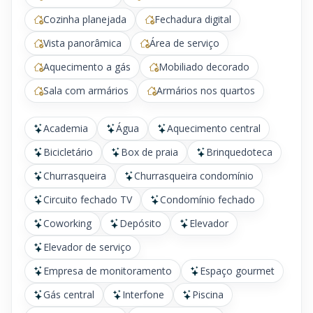
Cozinha planejada
Fechadura digital
Vista panorâmica
Área de serviço
Aquecimento a gás
Mobiliado decorado
Sala com armários
Armários nos quartos
Academia
Água
Aquecimento central
Bicicletário
Box de praia
Brinquedoteca
Churrasqueira
Churrasqueira condomínio
Circuito fechado TV
Condomínio fechado
Coworking
Depósito
Elevador
Elevador de serviço
Empresa de monitoramento
Espaço gourmet
Gás central
Interfone
Piscina