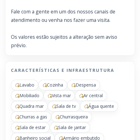
Fale com a gente em um dos nossos canais de
atendimento ou venha nos fazer uma visita.
Os valores estão sujeitos a alteração sem aviso
prévio.
CARACTERÍSTICAS E INFRAESTRUTURA
Lavabo
Cozinha
Despensa
Mobiliado
Vista mar
Ar central
Quadra mar
Sala de tv
Água quente
Churras a gas
Churrasqueira
Sala de estar
Sala de jantar
Banheiro social
Armário embutido