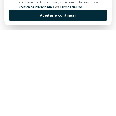
atendimento. Ao continuar, você concorda com nossa
Política de Privacidade
e os
Termos de Uso
.
Aceitar e continuar
Sua imobiliária de confiança em Balneário Camboriú.
Tradição e excelência no mercado imobiliário desde
sempre.
Links Rápidos
Buscar Imóveis
Centro