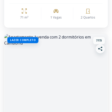
71 m²
1 Vagas
2 Quartos
LAZER COMPLETO
7773