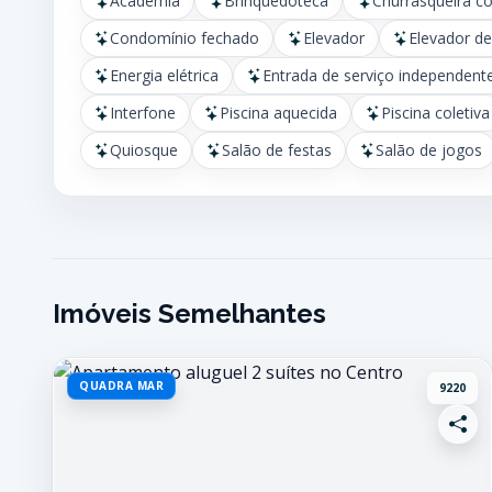
Academia
Brinquedoteca
Churrasqueira c
Condomínio fechado
Elevador
Elevador de
Energia elétrica
Entrada de serviço independent
Interfone
Piscina aquecida
Piscina coletiva
Quiosque
Salão de festas
Salão de jogos
Imóveis Semelhantes
QUADRA MAR
9220