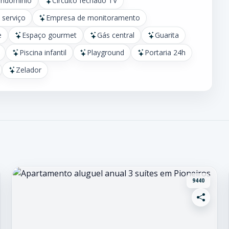
ondomínio
Circuito fechado TV
 serviço
Empresa de monitoramento
e
Espaço gourmet
Gás central
Guarita
Piscina infantil
Playground
Portaria 24h
Zelador
9440