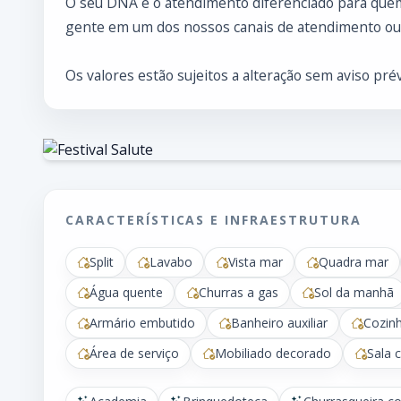
O seu DNA é o atendimento diferenciado para quem
gente em um dos nossos canais de atendimento ou 
Os valores estão sujeitos a alteração sem aviso prév
CARACTERÍSTICAS E INFRAESTRUTURA
Split
Lavabo
Vista mar
Quadra mar
Água quente
Churras a gas
Sol da manhã
Armário embutido
Banheiro auxiliar
Cozin
Área de serviço
Mobiliado decorado
Sala 