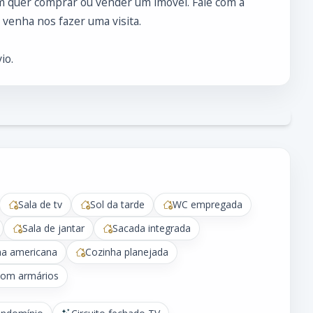
 quer comprar ou vender um imóvel. Fale com a
venha nos fazer uma visita.
io.
Sala de tv
Sol da tarde
WC empregada
Sala de jantar
Sacada integrada
ha americana
Cozinha planejada
com armários