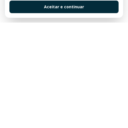
Aceitar e continuar
Sua imobiliária de confiança em Balneário Camboriú.
Tradição e excelência no mercado imobiliário desde
sempre.
Links Rápidos
Buscar Imóveis
Centro
Apartamentos à venda em Balneário Camboriú