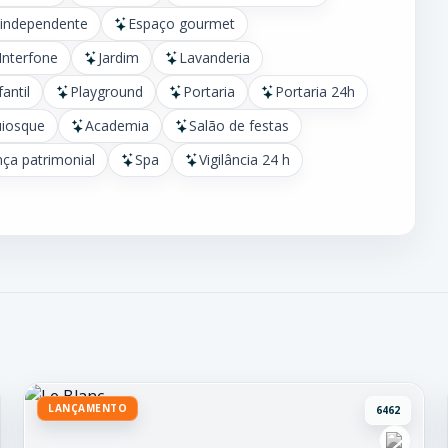
 independente
Espaço gourmet
Interfone
Jardim
Lavanderia
fantil
Playground
Portaria
Portaria 24h
iosque
Academia
Salão de festas
ça patrimonial
Spa
Vigilância 24 h
LANÇAMENTO
6462