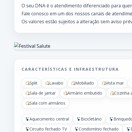
O seu DNA é o atendimento diferenciado para que
Fale conosco em um dos nossos canais de atendimen
Os valores estão sujeitos a alteração sem aviso prév
CARACTERÍSTICAS E INFRAESTRUTURA
Split
Lavabo
Mobiliado
Vista mar
Sala de jantar
Armário embutido
Cozinha 
Sala com armários
Aquecimento central
Bicicletário
Brinqued
Circuito fechado TV
Condomínio fechado