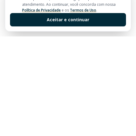
atendimento. Ao continuar, você concorda com nossa
Política de Privacidade
e os
Termos de Uso
.
Aceitar e continuar
Sua imobiliária de confiança em Balneário Camboriú.
Tradição e excelência no mercado imobiliário desde
sempre.
Links Rápidos
Buscar Imóveis
Centro