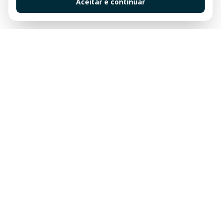
Aceitar e continuar
Sua imobiliária de confiança em Balneário Camboriú.
Tradição e excelência no mercado imobiliário desde
sempre.
Links Rápidos
Buscar Imóveis
Centro
Apartamentos à venda em Balneário Camboriú
Quadra Mar