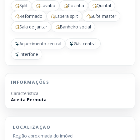
Split
Lavabo
Cozinha
Quintal
Reformado
Espera split
Suíte master
Sala de jantar
Banheiro social
Aquecimento central
Gás central
Interfone
INFORMAÇÕES
Característica
Aceita Permuta
LOCALIZAÇÃO
Região aproximada do imóvel