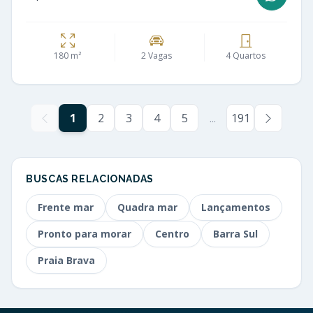
180 m²
2 Vagas
4 Quartos
1
2
3
4
5
...
191
BUSCAS RELACIONADAS
Frente mar
Quadra mar
Lançamentos
Pronto para morar
Centro
Barra Sul
Praia Brava