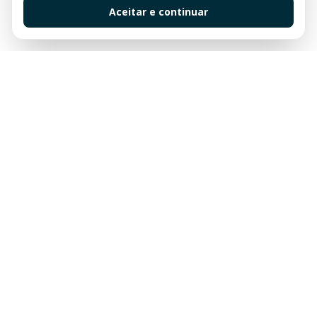
Aceitar e continuar
Sua imobiliária de confiança em Balneário Camboriú.
Tradição e excelência no mercado imobiliário desde
sempre.
Links Rápidos
Buscar Imóveis
Centro
Apartamentos à venda em Balneário Camboriú