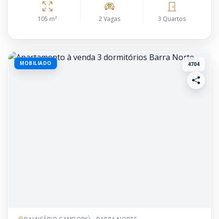
105 m²
2 Vagas
3 Quartos
MOBILIADO
4704