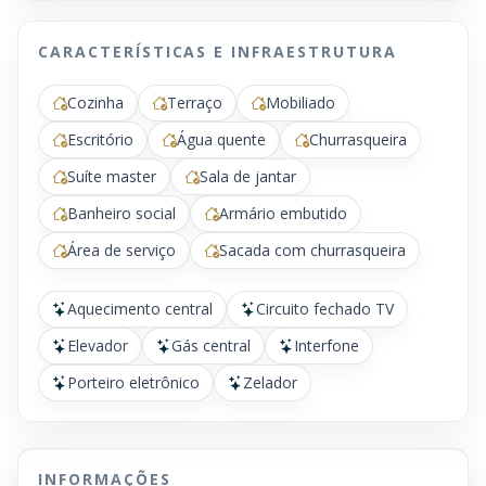
CARACTERÍSTICAS E INFRAESTRUTURA
Cozinha
Terraço
Mobiliado
Escritório
Água quente
Churrasqueira
Suíte master
Sala de jantar
Banheiro social
Armário embutido
Área de serviço
Sacada com churrasqueira
Aquecimento central
Circuito fechado TV
Elevador
Gás central
Interfone
Porteiro eletrônico
Zelador
INFORMAÇÕES