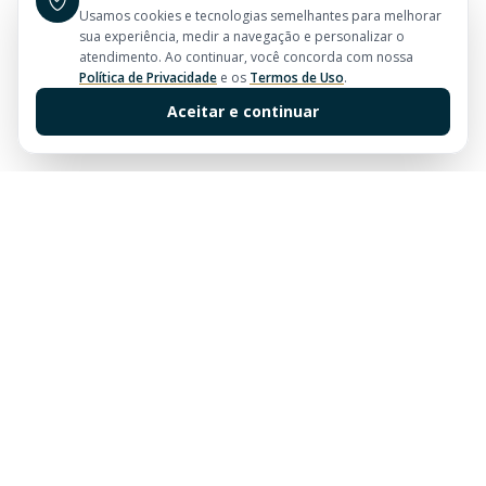
Usamos cookies e tecnologias semelhantes para melhorar
sua experiência, medir a navegação e personalizar o
atendimento. Ao continuar, você concorda com nossa
Política de Privacidade
e os
Termos de Uso
.
Aceitar e continuar
Sua imobiliária de confiança em Balneário Camboriú.
Tradição e excelência no mercado imobiliário desde
sempre.
Links Rápidos
Buscar Imóveis