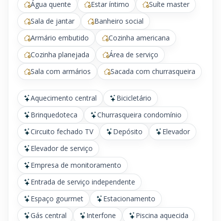
Água quente
Estar íntimo
Suíte master
Sala de jantar
Banheiro social
Armário embutido
Cozinha americana
Cozinha planejada
Área de serviço
Sala com armários
Sacada com churrasqueira
Aquecimento central
Bicicletário
Brinquedoteca
Churrasqueira condomínio
Circuito fechado TV
Depósito
Elevador
Elevador de serviço
Empresa de monitoramento
Entrada de serviço independente
Espaço gourmet
Estacionamento
Gás central
Interfone
Piscina aquecida