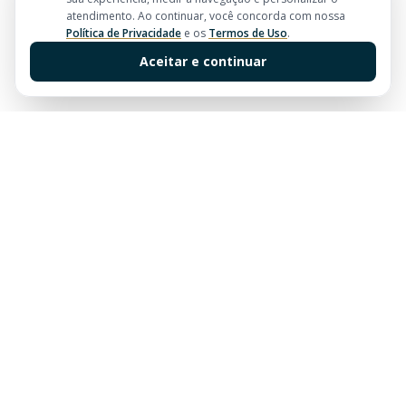
atendimento. Ao continuar, você concorda com nossa
Política de Privacidade
e os
Termos de Uso
.
Aceitar e continuar
Sua imobiliária de confiança em Balneário Camboriú.
Tradição e excelência no mercado imobiliário desde
sempre.
Links Rápidos
Buscar Imóveis
Centro