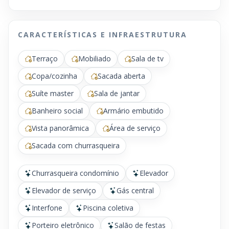
CARACTERÍSTICAS E INFRAESTRUTURA
Terraço
Mobiliado
Sala de tv
Copa/cozinha
Sacada aberta
Suíte master
Sala de jantar
Banheiro social
Armário embutido
Vista panorâmica
Área de serviço
Sacada com churrasqueira
Churrasqueira condomínio
Elevador
Elevador de serviço
Gás central
Interfone
Piscina coletiva
Porteiro eletrônico
Salão de festas