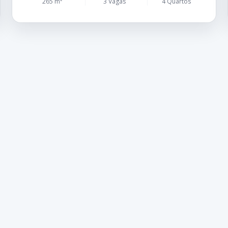
265 m²
3 Vagas
4 Quartos