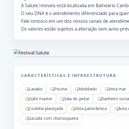
A Salute Imóveis está localizada em Balneário Cambo
O seu DNA é o atendimento diferenciado para que
Fale conosco em um dos nossos canais de atendimen
Os valores estão sujeitos a alteração sem aviso prév
CARACTERÍSTICAS E INFRAESTRUTURA
Lavabo
Piscina
Mobiliado
Vista mar
Suíte master
Sala de jantar
Banheiro socia
Cozinha planejada
Vista panorâmica
Área 
Sacada com churrasqueira