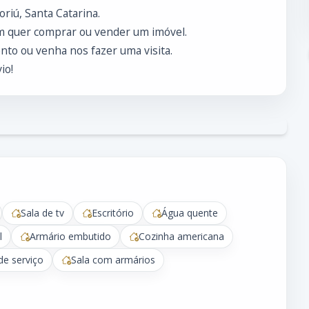
riú, Santa Catarina.
m quer comprar ou vender um imóvel.
to ou venha nos fazer uma visita.
io!
Sala de tv
Escritório
Água quente
l
Armário embutido
Cozinha americana
de serviço
Sala com armários