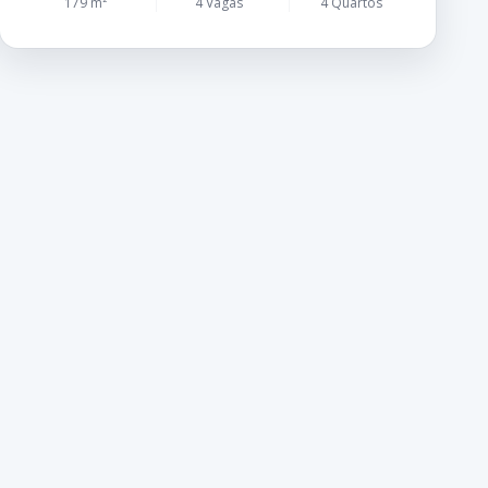
179 m²
4 Vagas
4 Quartos