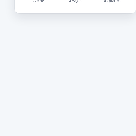
226 m²
4 Vagas
4 Quartos