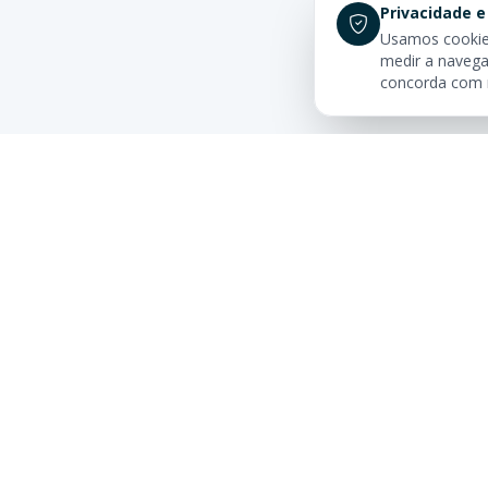
Privacidade e
Usamos cookies
medir a navega
concorda com
Links Rá
Buscar Im
Sua imobiliária de confiança em
Centro
Balneário Camboriú. Tradição e
excelência no mercado imobiliário
Apartamen
desde sempre.
Camboriú
Quadra M