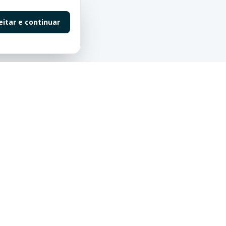
eitar e continuar
Contato
55 (47) 98863-0198
contato@saluteimoveis.com
Redes Sociais