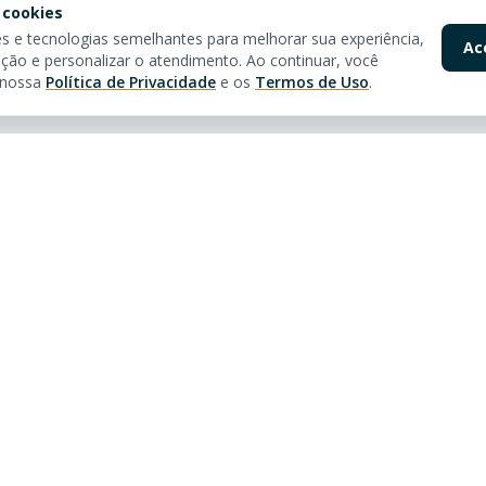
 cookies
 e tecnologias semelhantes para melhorar sua experiência,
Ac
ção e personalizar o atendimento. Ao continuar, você
 nossa
Política de Privacidade
e os
Termos de Uso
.
pidos
Nossas Lojas
óveis
Av. Brasil
Rua 3150, 3160 - Centro
Balneário Camboriú - SC
tos à venda em Balneário
CEP:
88330-281
CRECI:
5361J
ar
Tel:
55 (47) 2122-8669