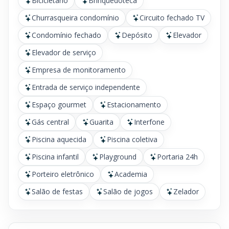
Bicicletário
Brinquedoteca
Churrasqueira condomínio
Circuito fechado TV
Condomínio fechado
Depósito
Elevador
Elevador de serviço
Empresa de monitoramento
Entrada de serviço independente
Espaço gourmet
Estacionamento
Gás central
Guarita
Interfone
Piscina aquecida
Piscina coletiva
Piscina infantil
Playground
Portaria 24h
Porteiro eletrônico
Academia
Salão de festas
Salão de jogos
Zelador