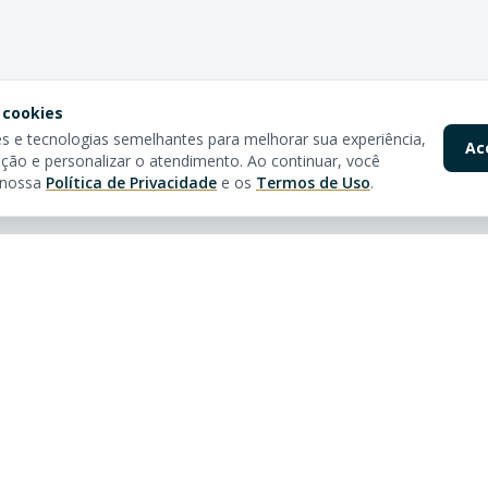
 cookies
 e tecnologias semelhantes para melhorar sua experiência,
Ac
ção e personalizar o atendimento. Ao continuar, você
 nossa
Política de Privacidade
e os
Termos de Uso
.
pidos
Nossas Lojas
óveis
Av. Brasil
Rua 3150, 3160 - Centro