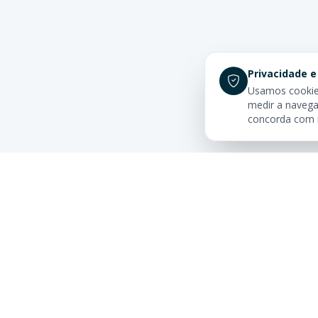
Privacidade e
Usamos cookies
medir a navega
concorda com
Links Rá
Buscar Im
Sua imobiliária de confiança em
Centro
Balneário Camboriú. Tradição e