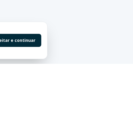
eitar e continuar
Contato
55 (47) 98863-0198