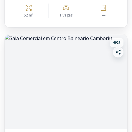
52 m²
1 Vagas
—
6927