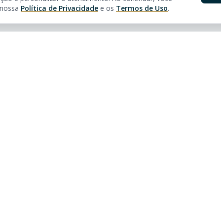
 nossa
Política de Privacidade
e os
Termos de Uso
.
pidos
Nossas Lojas
óveis
Av. Brasil
Rua 3150, 3160 - Centro
Balneário Camboriú - SC
tos à venda em Balneário
CEP:
88330-281
CRECI:
5361J
ar
Tel:
55 (47) 2122-8669
ra Morar
Avenida Atlântica