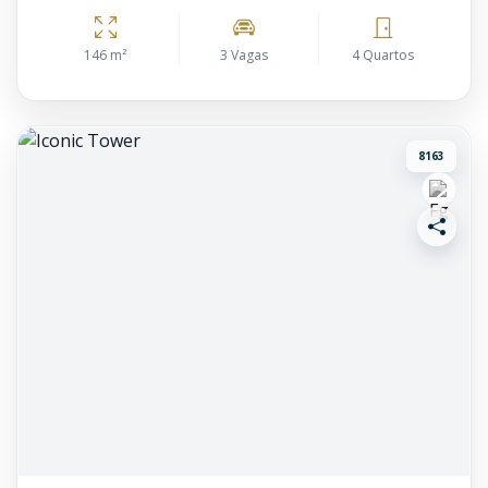
146 m²
3 Vagas
4 Quartos
8163