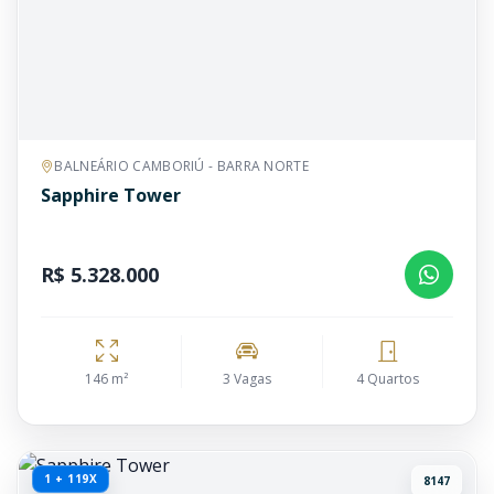
BALNEÁRIO CAMBORIÚ - BARRA NORTE
Sapphire Tower
R$ 5.328.000
146 m²
3 Vagas
4 Quartos
1 + 119X
8147