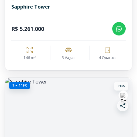
Sapphire Tower
R$ 5.261.000
146 m²
3 Vagas
4 Quartos
1 + 119X
8135