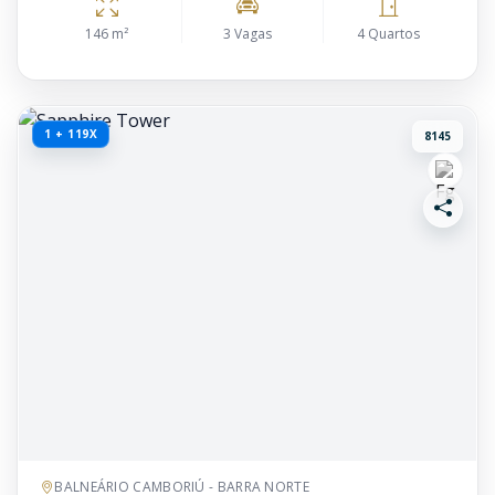
146 m²
3 Vagas
4 Quartos
1 + 119X
8145
BALNEÁRIO CAMBORIÚ - BARRA NORTE