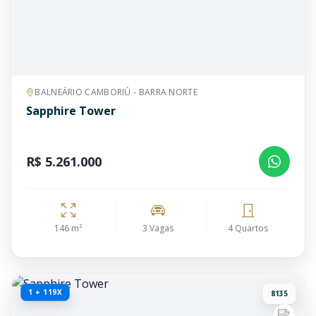
BALNEÁRIO CAMBORIÚ - BARRA NORTE
Sapphire Tower
R$ 5.261.000
146 m²
3 Vagas
4 Quartos
1 + 119X
8135