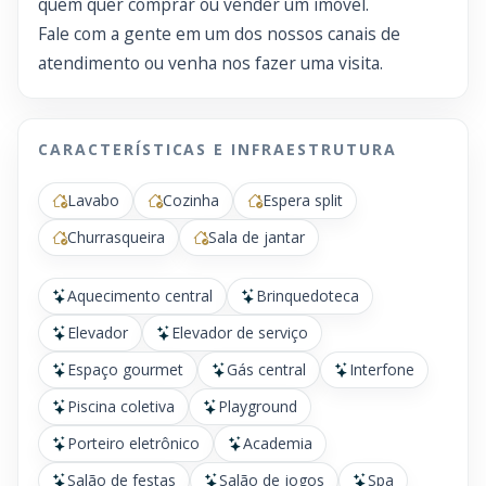
quem quer comprar ou vender um imóvel.
Fale com a gente em um dos nossos canais de
atendimento ou venha nos fazer uma visita.
CARACTERÍSTICAS E INFRAESTRUTURA
Lavabo
Cozinha
Espera split
Churrasqueira
Sala de jantar
Aquecimento central
Brinquedoteca
Elevador
Elevador de serviço
Espaço gourmet
Gás central
Interfone
Piscina coletiva
Playground
Porteiro eletrônico
Academia
Salão de festas
Salão de jogos
Spa