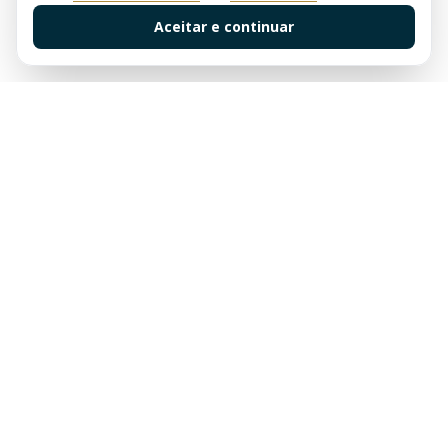
Aceitar e continuar
Sua imobiliária de confiança em Balneário Camboriú.
Tradição e excelência no mercado imobiliário desde
sempre.
Links Rápidos
Buscar Imóveis
Centro
Apartamentos à venda em Balneário Camboriú