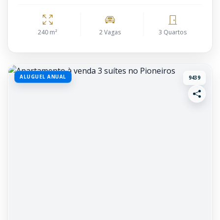
240 m²
2 Vagas
3 Quartos
ALUGUEL ANUAL
9439