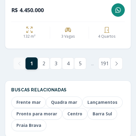
R$ 4.450.000
132 m²
3 Vagas
4 Quartos
1
2
3
4
5
...
191
BUSCAS RELACIONADAS
Frente mar
Quadra mar
Lançamentos
Pronto para morar
Centro
Barra Sul
Praia Brava