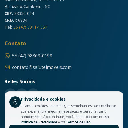
Balneário Camboriú - SC
CEP:
88330-024
CRECI:
6834
Tel:
55 (47) 3311-1067
Contato
55 (47) 98863-0198
contato@saluteimoveis.com
Redes Sociais
Privacidade e cookies
Usamos cookies e tecnologias semelhantes para melhorar
sua experiência, medir a navegação e personalizar o
atendimento. Ao continuar, você concorda com nossa
© 2026 Salute Imóveis. Todos os direitos reservados. CRECI
Política de Privacidade
e os
Termos de Uso
.
6834