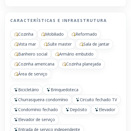
CARACTERÍSTICAS E INFRAESTRUTURA
Cozinha
Mobiliado
Reformado
Vista mar
Suíte master
Sala de jantar
Banheiro social
Armário embutido
Cozinha americana
Cozinha planejada
Área de serviço
Bicicletário
Brinquedoteca
Churrasqueira condomínio
Circuito fechado TV
Condomínio fechado
Depósito
Elevador
Elevador de serviço
Entrada de serviço independente