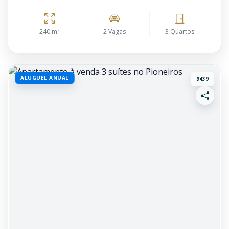
240 m²
2 Vagas
3 Quartos
ALUGUEL ANUAL
9439