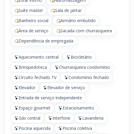
Estar íntimo
Hidromassagem
Suíte master
Sala de jantar
Banheiro social
Armário embutido
Área de serviço
Sacada com churrasqueira
Dependência de empregada
Aquecimento central
Bicicletário
Brinquedoteca
Churrasqueira condomínio
Circuito fechado TV
Condomínio fechado
Elevador
Elevador de serviço
Entrada de serviço independente
Espaço gourmet
Estacionamento
Gás central
Interfone
Lavanderia
Piscina aquecida
Piscina coletiva