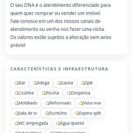
O seu DNA é o atendimento diferenciado para
quem quer comprar ou vender um imóvel.
Fale conosco em um dos nossos canais de
atendimento ou venha nos fazer uma visita.
Os valores estão sujeitos a alteração sem aviso
prévio!
CARACTERÍSTICAS E INFRAESTRUTURA
Bar
Adega
Sauna
Split
Cozinha
Piscina
Despensa
Mobiliado
Reformado
Vista mar
Sala de tv
Escritório
Espera split
WC empregada
Água quente