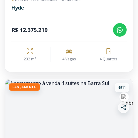
Hyde
R$ 12.375.219
232 m²
4 Vagas
4 Quartos
LANÇAMENTO
6911