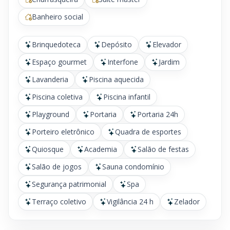
Banheiro social
Brinquedoteca
Depósito
Elevador
Espaço gourmet
Interfone
Jardim
Lavanderia
Piscina aquecida
Piscina coletiva
Piscina infantil
Playground
Portaria
Portaria 24h
Porteiro eletrônico
Quadra de esportes
Quiosque
Academia
Salão de festas
Salão de jogos
Sauna condomínio
Segurança patrimonial
Spa
Terraço coletivo
Vigilância 24 h
Zelador