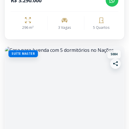
R$ 3.290.000
296 m²
3 Vagas
5 Quartos
SUÍTE MASTER
5084