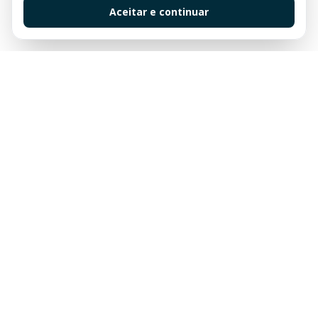
Aceitar e continuar
Sua imobiliária de confiança em Balneário Camboriú.
Tradição e excelência no mercado imobiliário desde
sempre.
Links Rápidos
Buscar Imóveis
Centro
Apartamentos à venda em Balneário Camboriú