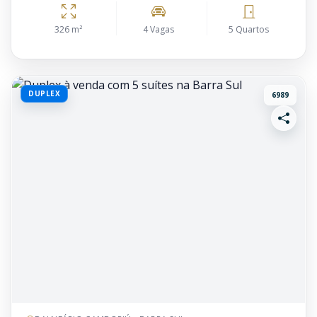
326 m²
4 Vagas
5 Quartos
DUPLEX
6989