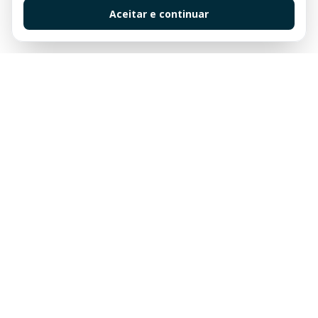
Aceitar e continuar
Sua imobiliária de confiança em Balneário Camboriú.
Tradição e excelência no mercado imobiliário desde
sempre.
Links Rápidos
Buscar Imóveis
Centro
Apartamentos à venda em Balneário Camboriú