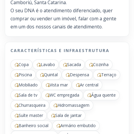
Camboriú, Santa Catarina.
O seu DNA é o atendimento diferenciado, quer
comprar ou vender um imóvel, falar com a gente
em um dos nossos canais de atendimento.
CARACTERÍSTICAS E INFRAESTRUTURA
Copa
Lavabo
Sacada
Cozinha
Piscina
Quintal
Despensa
Terraço
Mobiliado
Vista mar
Ar central
Sala de tv
WC empregada
Água quente
Churrasqueira
Hidromassagem
Suíte master
Sala de jantar
Banheiro social
Armário embutido