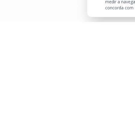
medir a navega
concorda com
Links Rá
Buscar Im
Sua imobiliária de confiança em
Centro
Balneário Camboriú. Tradição e
excelência no mercado imobiliário
Apartamen
desde sempre.
Camboriú
Quadra M
Pronto Pa
Salute Imó
C...
Frente Ma