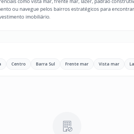
renciais como vista mar, frente mar, lazer, padrão construt
nto ou navegue pelos bairros estratégicos para encontrar
nvestimento imobiliário.
a
Centro
Barra Sul
Frente mar
Vista mar
L