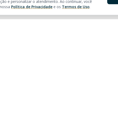
ção e personalizar o atendimento. Ao continuar, você
 nossa
Política de Privacidade
e os
Termos de Uso
.
pidos
Nossas Lojas
óveis
Av. Brasil
Rua 3150, 3160 - Centro
Balneário Camboriú - SC
tos à venda em Balneário
CEP:
88330-281
CRECI:
5361J
ar
Tel:
55 (47) 2122-8669
ra Morar
Avenida Atlântica
veis | Imóveis em Balneário
Avenida Atlântica, 3750 - Centro
Balneário Camboriú - SC
r
CEP:
88330-024