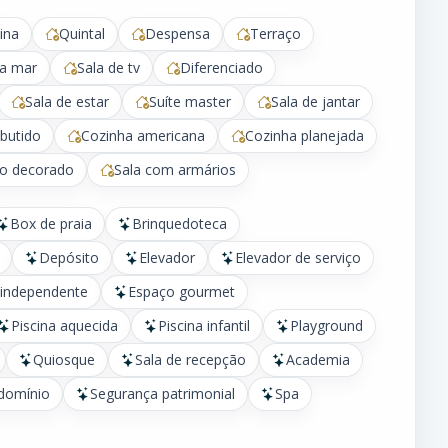
ina
Quintal
Despensa
Terraço
a mar
Sala de tv
Diferenciado
Sala de estar
Suíte master
Sala de jantar
butido
Cozinha americana
Cozinha planejada
do decorado
Sala com armários
Box de praia
Brinquedoteca
Depósito
Elevador
Elevador de serviço
 independente
Espaço gourmet
Piscina aquecida
Piscina infantil
Playground
Quiosque
Sala de recepção
Academia
domínio
Segurança patrimonial
Spa