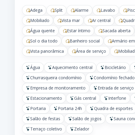
Adega
Split
Alarme
Lavabo
Pisc
Mobiliado
Vista mar
Ar central
Quadr
Água quente
Estar íntimo
Sacada aberta
Sol o dia todo
Banheiro social
Armário em
Vista panorâmica
Área de serviço
Mobilia
Água
Aquecimento central
Bicicletário
Churrasqueira condomínio
Condomínio fechado
Empresa de monitoramento
Entrada de serviço
Estacionamento
Gás central
Interfone
Portaria
Portaria 24h
Quadra de esportes
Salão de festas
Salão de jogos
Sauna con
Terraço coletivo
Zelador