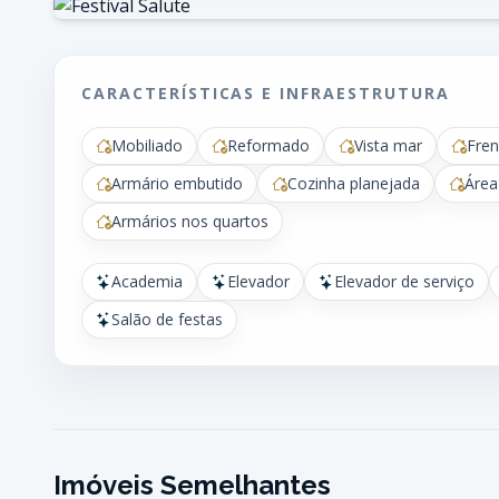
CARACTERÍSTICAS E INFRAESTRUTURA
Mobiliado
Reformado
Vista mar
Fren
Armário embutido
Cozinha planejada
Área
Armários nos quartos
Academia
Elevador
Elevador de serviço
Salão de festas
Imóveis Semelhantes