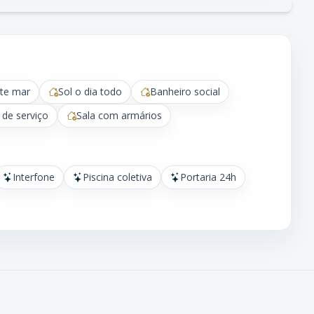
te mar
Sol o dia todo
Banheiro social
 de serviço
Sala com armários
Interfone
Piscina coletiva
Portaria 24h