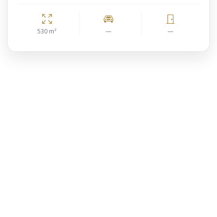
530 m²
—
—