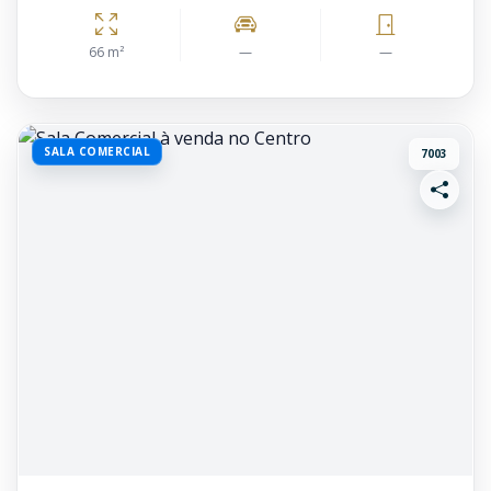
66 m²
—
—
SALA COMERCIAL
7003