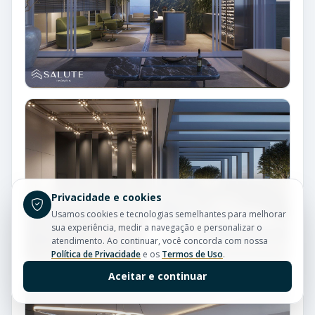
Privacidade e cookies
Usamos cookies e tecnologias semelhantes para melhorar
sua experiência, medir a navegação e personalizar o
atendimento. Ao continuar, você concorda com nossa
Política de Privacidade
e os
Termos de Uso
.
Aceitar e continuar